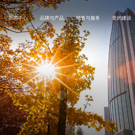
新闻中心
品牌与产品
销售与服务
党的建设