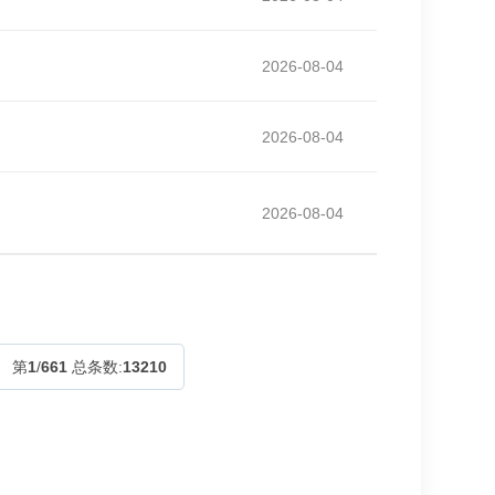
2026-08-04
2026-08-04
2026-08-04
第
1
/
661
总条数:
13210