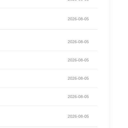
2026-08-05
.
2026-08-05
2026-08-05
2026-08-05
2026-08-05
2026-08-05