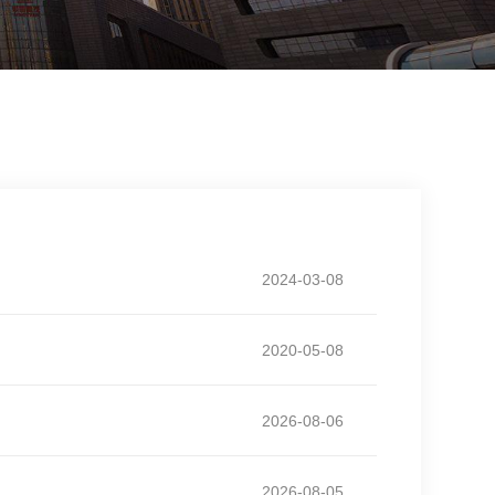
2024-03-08
2020-05-08
2026-08-06
2026-08-05