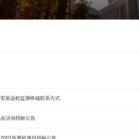
请安装远程监测终端联系方式
风会活动招标公告
200T折弯机项目招标公告