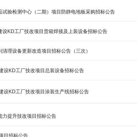
品试验检测中心（二期）项目防静电地板采购招标公告
建设KD工厂技改项目货箱焊接及上装设备招标公告
削清理设备更新改造项目招标公告（三次）
建设KD工厂技改项目总装设备招标公告
建设KD工厂技改项目涂装生产线招标公告
能力提升技改项目招标公告
摄项目招标公告